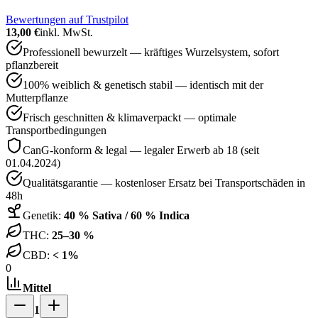
Bewertungen auf Trustpilot
13,00 €
inkl. MwSt.
Professionell bewurzelt — kräftiges Wurzelsystem, sofort
pflanzbereit
100% weiblich & genetisch stabil — identisch mit der
Mutterpflanze
Frisch geschnitten & klimaverpackt — optimale
Transportbedingungen
CanG-konform & legal — legaler Erwerb ab 18 (seit
01.04.2024)
Qualitätsgarantie — kostenloser Ersatz bei Transportschäden in
48h
Genetik:
40 % Sativa / 60 % Indica
THC:
25–30 %
CBD:
< 1%
0
Mittel
1