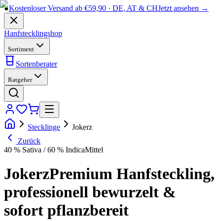
●
Kostenloser Versand ab €59,90 · DE, AT & CH
Jetzt ansehen →
Hanfstecklingshop
Sortiment
Sortenberater
Ratgeber
Stecklinge
Jokerz
Zurück
40 % Sativa / 60 % Indica
Mittel
Jokerz
Premium Hanfsteckling,
professionell bewurzelt &
sofort pflanzbereit