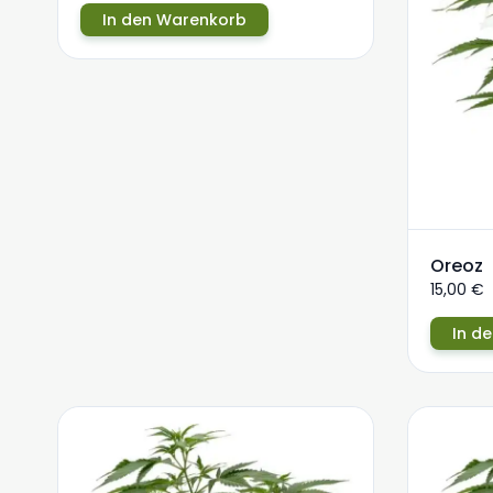
In den Warenkorb
Oreoz
15,00
€
In d