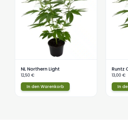
NL Northern Light
Runtz 
12,50
€
13,00
€
In den Warenkorb
In d