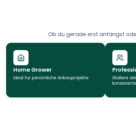
Ob du gerade erst anfängst od
Home Grower
Professi
Ideal für persönliche Anbauprojekte
Skaliere de
konsistent