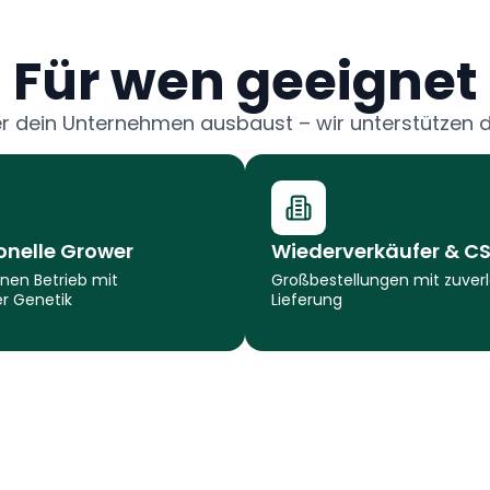
Für wen geeignet
er dein Unternehmen ausbaust – wir unterstützen
onelle Grower
Wiederverkäufer & C
inen Betrieb mit
Großbestellungen mit zuverl
er Genetik
Lieferung