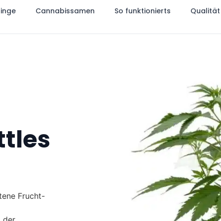
linge
Cannabissamen
So funktionierts
Qualität
ttles
tene Frucht-
i der