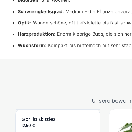
Blütezeit:
8–9 Wochen.
Schwierigkeitsgrad:
Medium – die Pflanze bevorzug
Optik:
Wunderschöne, oft tiefviolette bis fast schw
Harzproduktion:
Enorm klebrige Buds, die sich her
Wuchsform:
Kompakt bis mittelhoch mit sehr stabi
Unsere bewährt
Gorilla Zkittlez
12,50
€