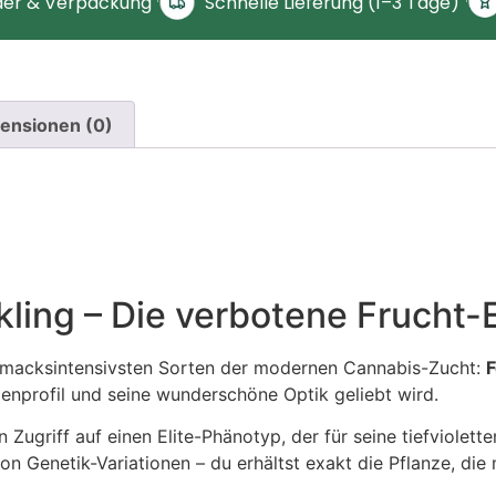
Schnelle Lieferung (1–3 Tage)
der & Verpackung
ensionen (0)
kling – Die verbotene Frucht-
hmacksintensivsten Sorten der modernen Cannabis-Zucht:
F
enprofil und seine wunderschöne Optik geliebt wird.
n Zugriff auf einen Elite-Phänotyp, der für seine tiefviole
 von Genetik-Variationen – du erhältst exakt die Pflanze, d