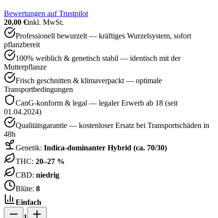
Bewertungen auf Trustpilot
20,00 €
inkl. MwSt.
Professionell bewurzelt — kräftiges Wurzelsystem, sofort
pflanzbereit
100% weiblich & genetisch stabil — identisch mit der
Mutterpflanze
Frisch geschnitten & klimaverpackt — optimale
Transportbedingungen
CanG-konform & legal — legaler Erwerb ab 18 (seit
01.04.2024)
Qualitätsgarantie — kostenloser Ersatz bei Transportschäden in
48h
Genetik:
Indica-dominanter Hybrid (ca. 70/30)
THC:
20–27 %
CBD:
niedrig
Blüte:
8
Einfach
1