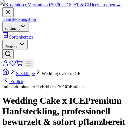
●
Kostenloser Versand ab €59,90 · DE, AT & CH
Jetzt ansehen →
Hanfstecklingshop
Sortiment
Sortenberater
Ratgeber
Stecklinge
Wedding Cake x ICE
Zurück
Indica-dominanter Hybrid (ca. 70/30)
Einfach
Wedding Cake x ICE
Premium
Hanfsteckling, professionell
bewurzelt & sofort pflanzbereit