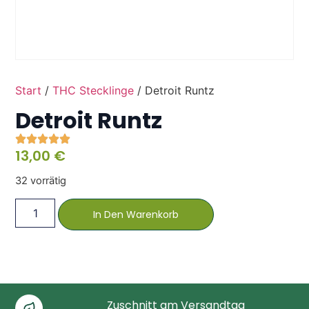
Start
/
THC Stecklinge
/ Detroit Runtz
Detroit Runtz
13,00
€
32 vorrätig
In Den Warenkorb
Zuschnitt am Versandtag