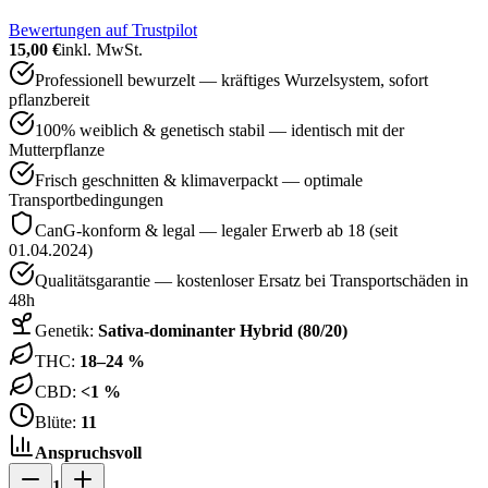
Bewertungen auf Trustpilot
15,00 €
inkl. MwSt.
Professionell bewurzelt — kräftiges Wurzelsystem, sofort
pflanzbereit
100% weiblich & genetisch stabil — identisch mit der
Mutterpflanze
Frisch geschnitten & klimaverpackt — optimale
Transportbedingungen
CanG-konform & legal — legaler Erwerb ab 18 (seit
01.04.2024)
Qualitätsgarantie — kostenloser Ersatz bei Transportschäden in
48h
Genetik:
Sativa-dominanter Hybrid (80/20)
THC:
18–24 %
CBD:
<1 %
Blüte:
11
Anspruchsvoll
1