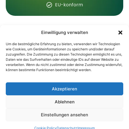
EU-konform
Einwilligung verwalten
Shop
Information
Um die bestmögliche Erfahrung zu bieten, verwenden wir Technologien
wie Cookies, um Geräteinformationen zu speichern und/oder darauf
Hanfstecklinge
Über Uns
zuzugreifen. Die Zustimmung zu diesen Technologien ermöglicht es uns,
Professionelle
CBD Stecklinge
FAQ
Daten wie das Surfverhalten oder eindeutige IDs auf dieser Website zu
Hanfklonzucht
verarbeiten. Wenn du nicht zustimmst oder deine Zustimmung widerrufst,
THC SAMEN
Support
für Anbauer in
können bestimmte Funktionen beeinträchtigt werden.
ganz Europa.
THC Stecklinge
Versand & Lieferung
Blog
Akzeptieren
Ablehnen
© 2026 Hanfstecklingshop.de · Professionelle
Impressum
Hanfklonzucht · EU-weite Lieferung · Diskreter
Einstellungen ansehen
Datenschutz
AGBs
und zuverlässiger Service
Cookie Policy
Datenschutz
Impressum