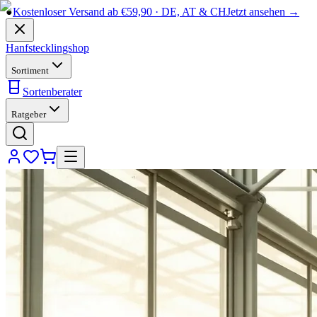
●
Kostenloser Versand ab €59,90 · DE, AT & CH
Jetzt ansehen →
Hanfstecklingshop
Sortiment
Sortenberater
Ratgeber