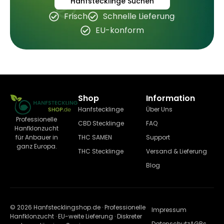
Hanfstecklinge Suchen
Frisch
Schnelle Lieferung
EU-konform
Shop
Information
Hanfstecklinge
Über Uns
Professionelle
CBD Stecklinge
FAQ
Hanfklonzucht
THC SAMEN
Support
für Anbauer in
ganz Europa.
THC Stecklinge
Versand & Lieferung
Blog
© 2026 Hanfstecklingshop.de · Professionelle
Impressum
Hanfklonzucht · EU-weite Lieferung · Diskreter
Datenschutz
AGBs