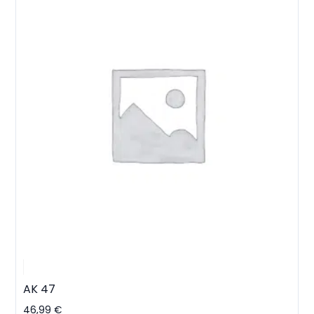
AK 47
46,99
€