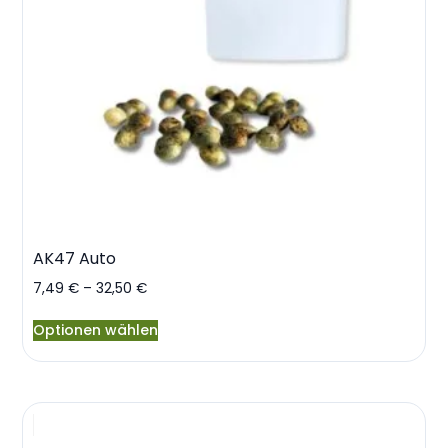
AK47 Auto
7,49
€
–
32,50
€
Optionen wählen