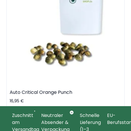
Auto Critical Orange Punch
16,95
€
In den Warenkorb
Zuschnitt
Neutraler
Schnelle
EU-
am
Absender &
Lieferung
Berufssta
Versandtag
Verpackung
(1–3