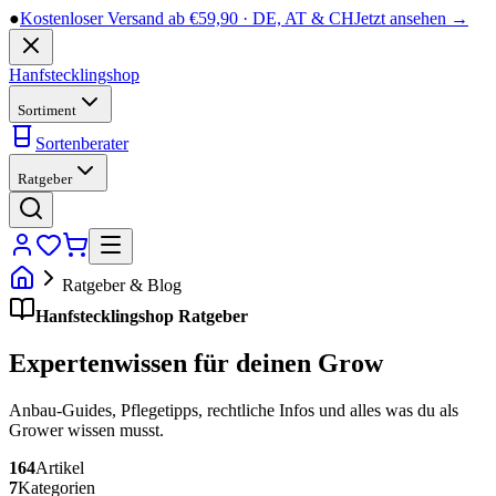
●
Kostenloser Versand ab €59,90 · DE, AT & CH
Jetzt ansehen →
Hanfstecklingshop
Sortiment
Sortenberater
Ratgeber
Ratgeber & Blog
Hanfstecklingshop Ratgeber
Expertenwissen für deinen Grow
Anbau-Guides, Pflegetipps, rechtliche Infos und alles was du als
Grower wissen musst.
164
Artikel
7
Kategorien