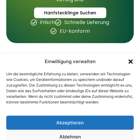
Hanfstecklinge Suchen
Frisch
Schnelle Lieferung
EU-konform
Einwilligung verwalten
Shop
Information
Um die bestmögliche Erfahrung zu bieten, verwenden wir Technologien
wie Cookies, um Geräteinformationen zu speichern und/oder darauf
Hanfstecklinge
Über Uns
zuzugreifen. Die Zustimmung zu diesen Technologien ermöglicht es uns,
Professionelle
CBD Stecklinge
FAQ
Daten wie das Surfverhalten oder eindeutige IDs auf dieser Website zu
Hanfklonzucht
verarbeiten. Wenn du nicht zustimmst oder deine Zustimmung widerrufst,
THC SAMEN
Support
für Anbauer in
können bestimmte Funktionen beeinträchtigt werden.
ganz Europa.
THC Stecklinge
Versand & Lieferung
Blog
Akzeptieren
Ablehnen