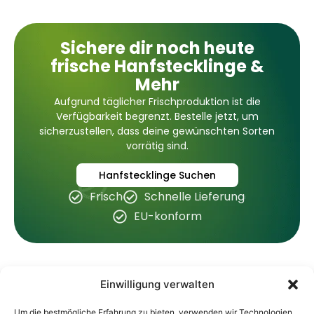
Sichere dir noch heute
frische Hanfstecklinge &
Mehr
Aufgrund täglicher Frischproduktion ist die
Verfügbarkeit begrenzt. Bestelle jetzt, um
sicherzustellen, dass deine gewünschten Sorten
vorrätig sind.
Hanfstecklinge Suchen
Frisch
Schnelle Lieferung
EU-konform
Einwilligung verwalten
Shop
Information
Um die bestmögliche Erfahrung zu bieten, verwenden wir Technologien