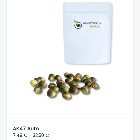
AK47 Auto
7,49
€
–
32,50
€