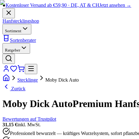
●
Kostenloser Versand ab €59,90 · DE, AT & CH
Jetzt ansehen →
Hanfstecklingshop
Sortiment
Sortenberater
Ratgeber
Stecklinge
Moby Dick Auto
Zurück
Moby Dick Auto
Premium Hanfste
Bewertungen auf Trustpilot
31,15 €
inkl. MwSt.
Professionell bewurzelt — kräftiges Wurzelsystem, sofort pflanzbe