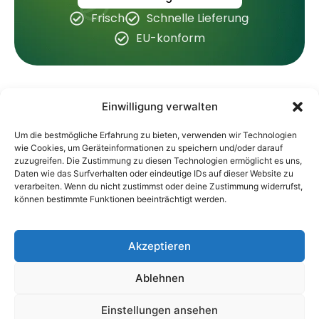
Frisch
Schnelle Lieferung
EU-konform
Einwilligung verwalten
Shop
Information
Um die bestmögliche Erfahrung zu bieten, verwenden wir Technologien
wie Cookies, um Geräteinformationen zu speichern und/oder darauf
Hanfstecklinge
Über Uns
zuzugreifen. Die Zustimmung zu diesen Technologien ermöglicht es uns,
Professionelle
CBD Stecklinge
FAQ
Daten wie das Surfverhalten oder eindeutige IDs auf dieser Website zu
Hanfklonzucht
verarbeiten. Wenn du nicht zustimmst oder deine Zustimmung widerrufst,
THC SAMEN
Support
für Anbauer in
können bestimmte Funktionen beeinträchtigt werden.
ganz Europa.
THC Stecklinge
Versand & Lieferung
Blog
Akzeptieren
Ablehnen
© 2026 Hanfstecklingshop.de · Professionelle
Impressum
Hanfklonzucht · EU-weite Lieferung · Diskreter
Einstellungen ansehen
Datenschutz
AGBs
und zuverlässiger Service