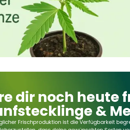
re dir noch heute f
nfstecklinge & M
licher Frischproduktion ist die Verfügbarkeit begre
sicherzustellen, dass deine gewünschten Sorten vor