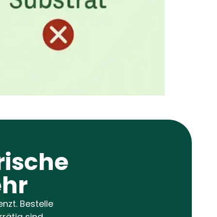
rische
ehr
nzt. Bestelle
rätig sind.