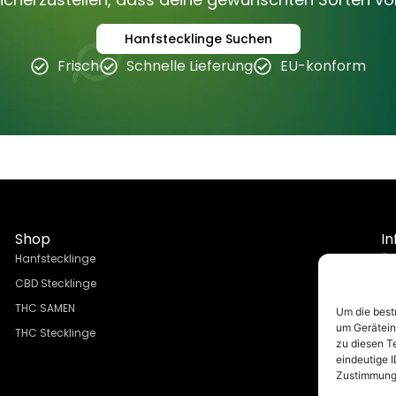
Hanfstecklinge Suchen
Frisch
Schnelle Lieferung
EU-konform
Shop
In
Hanfstecklinge
Üb
CBD Stecklinge
FA
THC SAMEN
Su
Um die best
um Gerätein
THC Stecklinge
Ve
zu diesen T
Bl
eindeutige I
Zustimmung 