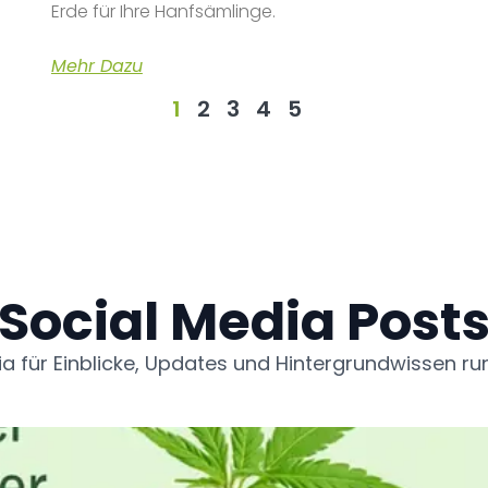
Erde für Ihre Hanfsämlinge.
Mehr Dazu
1
2
3
4
5
Social Media Post
ia für Einblicke, Updates und Hintergrundwissen r