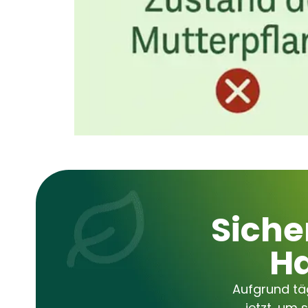
Siche
Ha
Aufgrund täg
jetzt, um 