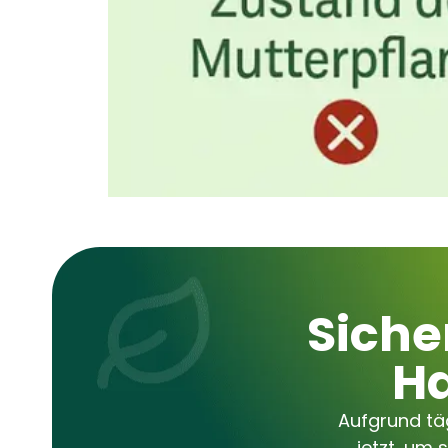
Siche
Ha
Aufgrund täg
jetzt, um 