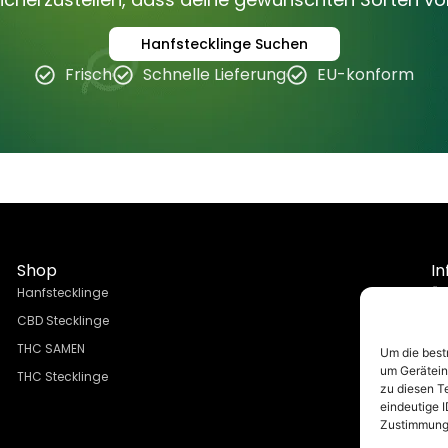
Hanfstecklinge Suchen
Frisch
Schnelle Lieferung
EU-konform
Shop
In
Hanfstecklinge
Üb
CBD Stecklinge
FA
THC SAMEN
Su
Um die best
um Gerätein
THC Stecklinge
Ve
zu diesen T
Bl
eindeutige I
Zustimmung 