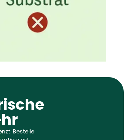
rische
ehr
nzt. Bestelle
rätig sind.