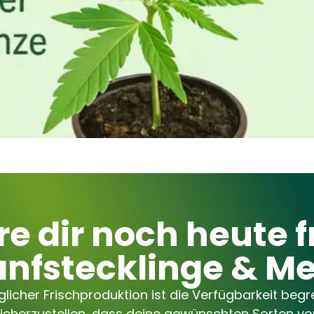
re dir noch heute f
nfstecklinge & M
licher Frischproduktion ist die Verfügbarkeit begre
sicherzustellen, dass deine gewünschten Sorten vor