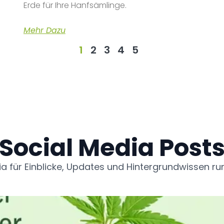
Erde für Ihre Hanfsämlinge.
Mehr Dazu
1
2
3
4
5
Social Media Post
ia für Einblicke, Updates und Hintergrundwissen r