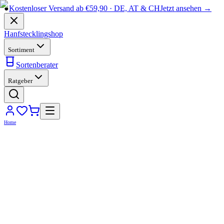
●
Kostenloser Versand ab €59,90 · DE, AT & CH
Jetzt ansehen →
Hanfstecklingshop
Sortiment
Sortenberater
Ratgeber
Home